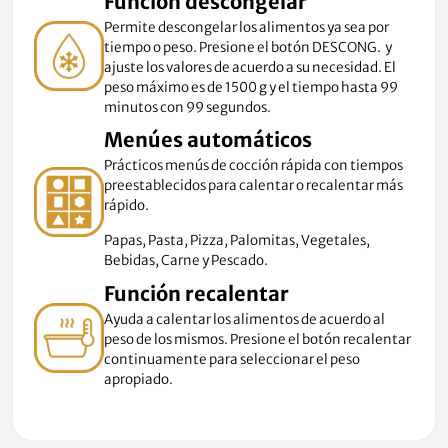
Función descongelar
Permite descongelar los alimentos ya sea por
tiempo o peso. Presione el botón DESCONG. y
ajuste los valores de acuerdo a su necesidad. El
peso máximo es de 1500 g y el tiempo hasta 99
minutos con 99 segundos.
Menúes automáticos
Prácticos menús de cocción rápida con tiempos
preestablecidos para calentar o recalentar más
rápido.
Papas, Pasta, Pizza, Palomitas, Vegetales,
Bebidas, Carne y Pescado.
Función recalentar
Ayuda a calentar los alimentos de acuerdo al
peso de los mismos. Presione el botón recalentar
continuamente para seleccionar el peso
apropiado.