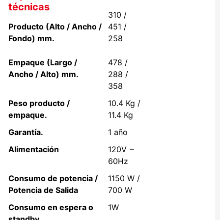
técnicas
310 /
Producto (Alto / Ancho /
451 /
Fondo) mm.
258
Empaque (Largo /
478 /
Ancho / Alto) mm.
288 /
358
Peso producto /
10.4 Kg /
empaque.
11.4 Kg
Garantía.
1 año
Alimentación
120V ~
60Hz
Consumo de potencia /
1150 W /
Potencia de Salida
700 W
Consumo en espera o
1W
standby