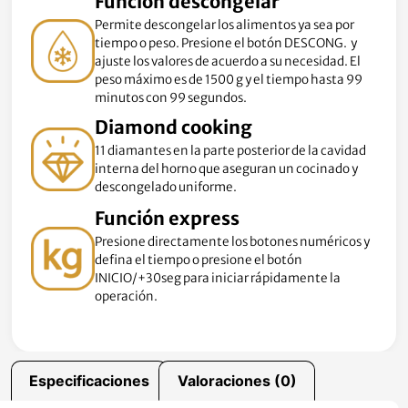
Función descongelar
Permite descongelar los alimentos ya sea por
tiempo o peso. Presione el botón DESCONG. y
ajuste los valores de acuerdo a su necesidad. El
peso máximo es de 1500 g y el tiempo hasta 99
minutos con 99 segundos.
Diamond cooking
11 diamantes en la parte posterior de la cavidad
interna del horno que aseguran un cocinado y
descongelado uniforme.
Función express
Presione directamente los botones numéricos y
defina el tiempo o presione el botón
INICIO/+30seg para iniciar rápidamente la
operación.
Especificaciones
Valoraciones (0)